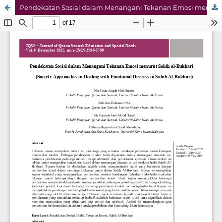
Pendekatan Sosial dalam Menangani Tekanan Emosi menurut Sahih al-Bukhari